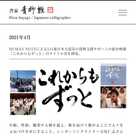
Skip
to
2021年4月
content
HUMAN NOTEによる3.11東日本大震災の復興支援サポートの紹介映像
「これからもずっと」のタイトル書を揮毫。
年齢、性別、職業や人種を超え、歌を届けて繋がることで人々を
元気づけ幸せにすること。シンガーソングライター寺尾仁志さん