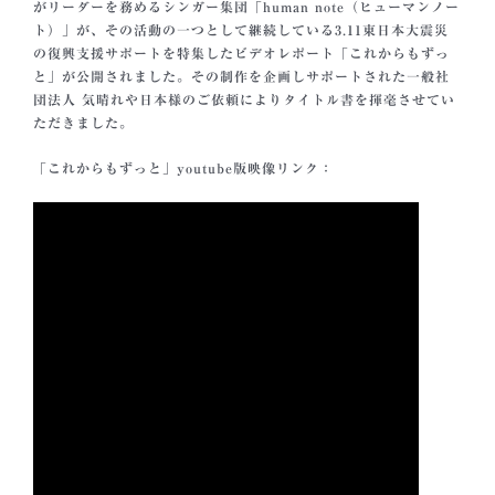
がリーダーを務めるシンガー集団「human note（ヒューマンノー
ト）」が、その活動の一つとして継続している3.11東日本大震災
の復興支援サポートを特集したビデオレポート「これからもずっ
と」が公開されました。その制作を企画しサポートされた一般社
団法人 気晴れや日本様のご依頼によりタイトル書を揮毫させてい
ただきました。
「これからもずっと」youtube版映像リンク：